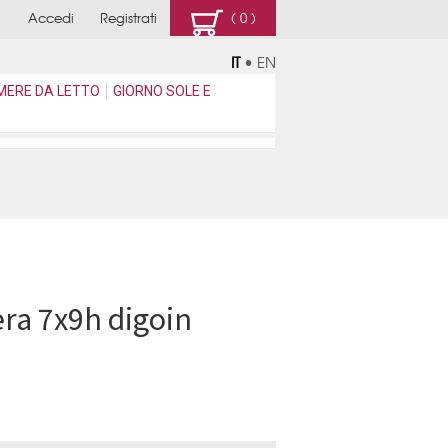
Accedi
Registrati
( 0 )
IT
•
EN
MERE DA LETTO
GIORNO SOLE E
ra 7x9h digoin